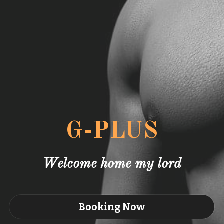
G-PLUS
Welcome home my lord
Booking Now